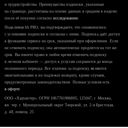
тратите много времени на поиск и вручную поднимаете
и трудоустройства. Преимущества подписки, указанные
резюме
на странице, рассчитаны на основе данных в среднем в неделю
после её покупки согласно
хотите сравнить себя с конкурентами и оценить шансы
исследованию
Подключая hh PRO, вы подтверждаете, что ознакомились
с условиями подписки и согласны с ними. Подписка даёт доступ
к функциям сервиса на срок, указанный при оформлении. Если
не отменить подписку, она автоматически продлится на тот же
срок. Вы имеете право в любое время отменить подписку
в личном кабинете — доступ к услугам сохранится до конца
оплаченного периода. Все платежи за подписку являются
окончательными и не подлежат возврату, кроме случаев,
предусмотренных законодательством. Полные условия есть
в оферте
ООО «Хэдхантер», ОГРН 1067761906805, 125047, г. Москва,
вн. тер. г. Муниципальный округ Тверской, ул. 2-я Брестская,
д. 48, помещ. 25