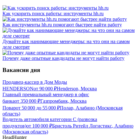
Как ускорить поиск работы: инструменты hh.ru
Как инструменты hh.ru помогают быстрее найти работу
Думайте как нанимающие менеджеры: на что они на самом
деле смотрят
Почему даже опытные кандидаты не могут найти работу
Вакансии дня
Продавец-кассир в Дом Моды
HENDERSON
от
90 000
₽
Henderson, Москва
Главный премиальный менеджер в офис
банка
от
350 000
₽
Газпромбанк, Москва
Повар
от
50 000
до
55 000
₽
Полар, Алабино (Московская
область)
Водитель автомобиля категории C (развозка
продуктов)
от
100 000
₽
Бристоль Ритейл Логистикс, Алабино
(Московская область)
HeadHunter