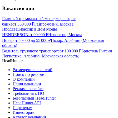
Вакансии дня
Главный премиальный менеджер в офис
банка
от
350 000
₽
Газпромбанк, Москва
Продавец-кассир в Дом Моды
HENDERSON
от
90 000
₽
Henderson, Москва
Повар
от
50 000
до
55 000
₽
Полар, Алабино (Московская
область)
Водитель грузового транспорта
от
100 000
₽
Бристоль Ритейл
Логистикс, Алабино (Московская область)
HeadHunter
Размещение вакансий
Поиск по резюме
О компании
Наши вакансии
Реклама на сайте
Требования к ПО
Безопасный HeadHunter
HeadHunter API
Партнерам
Инвесторам
Каталог компаний