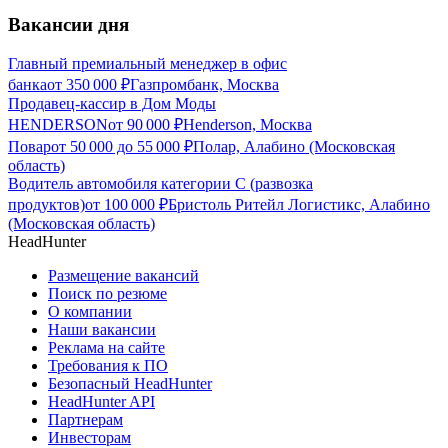
Вакансии дня
Главный премиальный менеджер в офис
банка
от
350 000
₽
Газпромбанк, Москва
Продавец-кассир в Дом Моды
HENDERSON
от
90 000
₽
Henderson, Москва
Повар
от
50 000
до
55 000
₽
Полар, Алабино (Московская
область)
Водитель автомобиля категории C (развозка
продуктов)
от
100 000
₽
Бристоль Ритейл Логистикс, Алабино
(Московская область)
HeadHunter
Размещение вакансий
Поиск по резюме
О компании
Наши вакансии
Реклама на сайте
Требования к ПО
Безопасный HeadHunter
HeadHunter API
Партнерам
Инвесторам