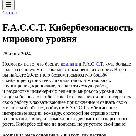
Статьи
F.A.C.C.T. Кибербезопасность
мирового уровня
28 июня 2024
Несмотря на то, что бренду
компании F.A.C.C.T.
чуть больше
года, за ее плечами — большая насыщенная история. В ней
вы найдете 20‑летнюю бескомпромиссную борьбу
с киберпреступностью, ликвидацию криминальных
группировок, кропотливую аналитическую работу
и разработку инженерных решений мирового уровня для
защиты бизнеса от кибератак. Те из вас, кто хочет превратить
свою работу в захватывающее приключение и связать свою
жизнь с кибербезом, найдут в F.A.C.C.T. амбициозные
интересные задачи, команду, с которой не страшно идти
в огонь или в воду, и возможности для быстрого карьерного
роста. Кибербез сейчас на подъеме, не упустите свой шанс!
Компания была основана в 2003 году как частное