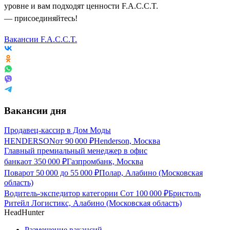
уровне и вам подходят ценности F.A.C.C.T.
— присоединяйтесь!
Вакансии F.A.C.C.T.
Вакансии дня
Продавец-кассир в Дом Моды
HENDERSON
от
90 000
₽
Henderson, Москва
Главный премиальный менеджер в офис
банка
от
350 000
₽
Газпромбанк, Москва
Повар
от
50 000
до
55 000
₽
Полар, Алабино (Московская
область)
Водитель-экспедитор категории С
от
100 000
₽
Бристоль
Ритейл Логистикс, Алабино (Московская область)
HeadHunter
Размещение вакансий