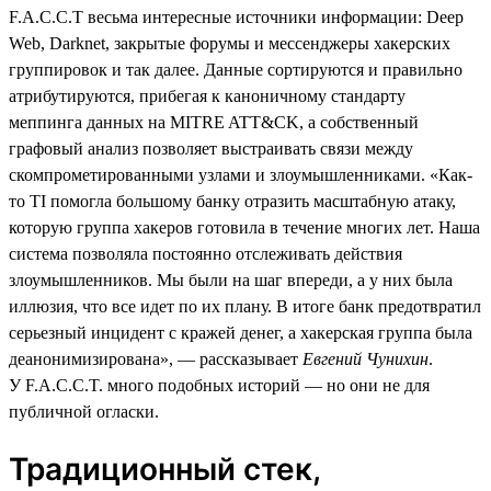
F.A.C.C.T весьма интересные источники информации: Deep
Web, Darknet, закрытые форумы и мессенджеры хакерских
группировок и так далее. Данные сортируются и правильно
атрибутируются, прибегая к каноничному стандарту
меппинга данных на MITRE ATT&CK, а собственный
графовый анализ позволяет выстраивать связи между
скомпрометированными узлами и злоумышленниками. «Как-
то TI помогла большому банку отразить масштабную атаку,
которую группа хакеров готовила в течение многих лет. Наша
система позволяла постоянно отслеживать действия
злоумышленников. Мы были на шаг впереди, а у них была
иллюзия, что все идет по их плану. В итоге банк предотвратил
серьезный инцидент с кражей денег, а хакерская группа была
деанонимизирована», — рассказывает
Евгений Чунихин
.
У F.A.C.C.T. много подобных историй — но они не для
публичной огласки.
Традиционный стек,