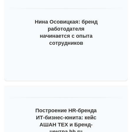
Тогда мы сможем отправлять вам важную
информацию про развитие бренда работодателя.
Пожалуйста, проверьте почту и, на всякий случай,
Нина Осовицкая: бренд
просмотрите папку «Спам».
работодателя
начинается с опыта
сотрудников
Построение
HR-бренда
ИТ-бизнес
-юнита: кейс
АШАН ТЕХ и Бренд-
центра hh.ru