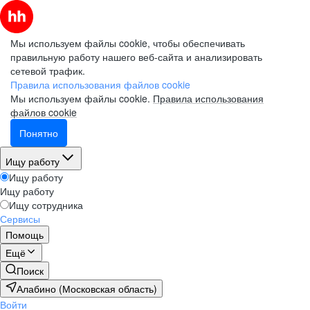
Мы используем файлы cookie, чтобы обеспечивать
правильную работу нашего веб-сайта и анализировать
сетевой трафик.
Электронная почта (рабочая)
Электронная почта (рабочая)
Электронная почта (рабочая)
Правила использования файлов cookie
Мы используем файлы cookie.
Правила использования
файлов cookie
Понятно
Фамилия
Фамилия
Фамилия
Ищу работу
Ищу работу
Ищу работу
Имя
Имя
Имя
Ищу сотрудника
Сервисы
Помощь
Компания
Компания
Компания
Ещё
Поиск
Алабино (Московская область)
Войти
Подписаться на рассылку
Подписаться на рассылку