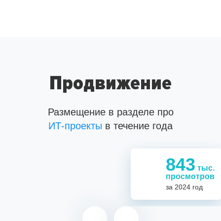
Продвижение
Размещение в разделе про
ИТ-проекты
ИТ-проекты
ИТ-специалистов
в течение года
843
тыс.
1,1
843
просмотров
за 2024 год