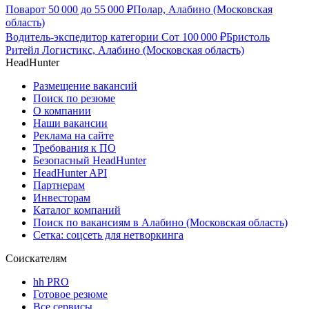
Повар
от
50 000
до
55 000
₽
Полар, Алабино (Московская
область)
Водитель-экспедитор категории С
от
100 000
₽
Бристоль
Ритейл Логистикс, Алабино (Московская область)
HeadHunter
Размещение вакансий
Поиск по резюме
О компании
Наши вакансии
Реклама на сайте
Требования к ПО
Безопасный HeadHunter
HeadHunter API
Партнерам
Инвесторам
Каталог компаний
Поиск по вакансиям в Алабино (Московская область)
Сетка: соцсеть для нетворкинга
Соискателям
hh PRO
Готовое резюме
Все сервисы