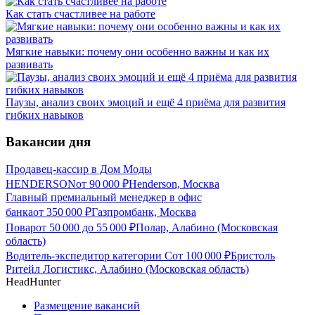
Как стать счастливее на работе
Мягкие навыки: почему они особенно важны и как их
развивать
Паузы, анализ своих эмоций и ещё 4 приёма для развития
гибких навыков
Вакансии дня
Продавец-кассир в Дом Моды
HENDERSON
от
90 000
₽
Henderson, Москва
Главный премиальный менеджер в офис
банка
от
350 000
₽
Газпромбанк, Москва
Повар
от
50 000
до
55 000
₽
Полар, Алабино (Московская
область)
Водитель-экспедитор категории С
от
100 000
₽
Бристоль
Ритейл Логистикс, Алабино (Московская область)
HeadHunter
Размещение вакансий