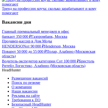
Тренд на профессию коуча: сколько зарабатывают и кому
помогают
Вакансии дня
Главный премиальный менеджер в офис
банка
от
350 000
₽
Газпромбанк, Москва
Продавец-кассир в Дом Моды
HENDERSON
от
90 000
₽
Henderson, Москва
Повар
от
50 000
до
55 000
₽
Полар, Алабино (Московская
область)
Водитель-экспедитор категории С
от
100 000
₽
Бристоль
Ритейл Логистикс, Алабино (Московская область)
HeadHunter
Размещение вакансий
Поиск по резюме
О компании
Наши вакансии
Реклама на сайте
Требования к ПО
Безопасный HeadHunter