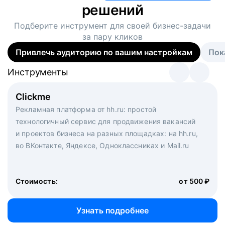
решений
Подберите инструмент для своей
бизнес-задачи
за пару кликов
Привлечь аудиторию по вашим настройкам
Пок
Инструменты
Инструменты
Инструменты
Виртуальный рекрутер
Clickme
Вакансия дня
Массовый подбор под ключ. Решите, сколько
Рекламная платформа от hh.ru: простой
Рекламный формат для вакансий на главной странице
кандидатов и когда вам нужно, и за дело возьмутся
технологичный сервис для продвижения вакансий
hh.ru. Увеличивает количество откликов
маркетологи, рекрутеры и проектные менеджеры
и проектов бизнеса на разных площадках: на hh.ru,
hh.ru с целым набором digital-инструментов
во ВКонтакте, Яндексе, Одноклассниках и Mail.ru
Стоимость:
от 200 000 ₽
Узнать подробнее
Стоимость:
от 500 ₽
Узнать подробнее
Узнать подробнее