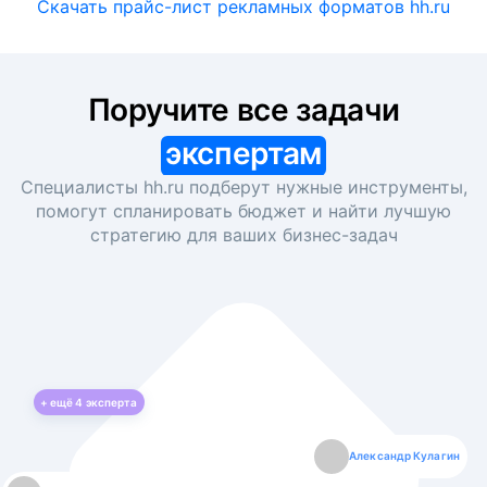
Скачать прайс-лист рекламных форматов hh.ru
Поручите все задачи
экспертам
Специалисты hh.ru подберут нужные инструменты,
помогут спланировать бюджет и найти лучшую
стратегию для ваших
бизнес-задач
+ ещё
4
эксперта
Екатерина Лазаренко
Александр Кулагин
Даниил Макаров
Борис Кашко
Юлия Изоитко