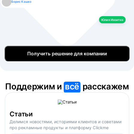
Борис Кашко
Юлия Изоитко
Александр Кулагин
Даниил Макаров
Екатерина Лазаренко
Юлия Изоитко
Получить решение для компании
Поддержим и
всё
расскажем
Статьи
Делимся новостями, историями клиентов и советами
про рекламные продукты и платформу Clickme