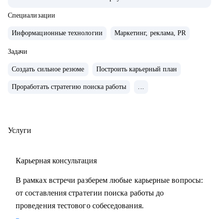
• Внедряю использование данных, как продукт.
• Провел более 700 консультаций на карьерные и
Специализации
менеджерские темы.
Информационные технологии
Маркетинг, реклама, PR
• Вместе с подопечными составили более 300 резюме для
РФ и Европы.
Задачи
• Мои клиенты нашли работу в Авито, Яндекс, Ozon,
Создать сильное резюме
Построить карьерный план
Revolut, Nvidia, Simple Club и др.
Проработать стратегию поиска работы
...
С чем помогу:
• с подготовкой к найму в зарубежную и российскую
команду
Услуги
• с переходом в IT, профориентацией и выстраиванием
карьерного плана
Карьерная консультация
• консультирую команды для развития бизнесов
• с подготовкой к техническим собеседованиям.
В рамках встречи разберем любые карьерные вопросы:
от составления стратегии поиска работы до
Кому могу помочь:
проведения тестового собеседования.
• проконсультирую проджект менеджеров, продакт