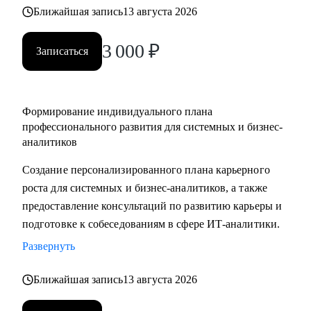
выбрать направление (СА/БА), требования рынка, как
Ближайшая запись
13 августа 2026
строить карьеру в продукте/проекте/корпорации и какие
3 000
₽
есть траектории развития
Записаться
Кому могу помочь:
• Системным аналитикам (всех уровней: junior, middle,
Формирование индивидуального плана
senior, lead)
профессионального развития для системных и бизнес-
• Бизнес‑аналитикам (в том числе тем, кто хочет усилить
аналитиков
техчасть или перейти в системный анализ)
Создание персонализированного плана карьерного
• Senior/lead‑уровню: позиционирование, подготовка к
роста для системных и бизнес-аналитиков, а также
сложным интервью, переход в управление, расширение
предоставление консультаций по развитию карьеры и
зоны ответственности
подготовке к собеседованиям в сфере ИТ-аналитики.
• Начинающим и переходящим из смежных ролей
(например, техническим писателям и др.) - если ваша цель
Развернуть
связана с аналитикой и нужен понятный маршрут и
Ближайшая запись
13 августа 2026
понимание требований рынка