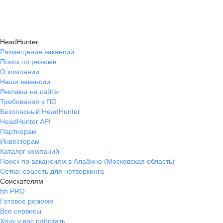
Карьерные эксперты на hh.ru помогут вам
hh.ru, которые повысят вашу уверенность
текущем месте работы и о том, кому он будет
справиться с синдромом самозванца путем
в карьере.
полезен, с какими запросами работает.
индивидуальной работы, анализа достижений
Вы точно найдёте того, кто вам нужен!
HeadHunter
и формирования уверенности в собственных
Размещение вакансий
Поиск по резюме
силах и компетенциях.
О компании
Наши вакансии
Реклама на сайте
Требования к ПО
Безопасный HeadHunter
HeadHunter API
Партнерам
Инвесторам
Каталог компаний
Поиск по вакансиям в Алабино (Московская область)
Сетка: соцсеть для нетворкинга
Соискателям
hh PRO
Готовое резюме
Все сервисы
Хочу у вас работать