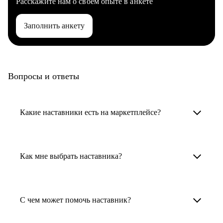
Расскажите нам о своем опыте в анкете
Заполнить анкету
Вопросы и ответы
Какие наставники есть на маркетплейсе?
Карьерные наставники — это HR-
специалисты, карьерные консультанты,
Как мне выбрать наставника?
психологи, резюмерайтеры и менторы.
Умный поиск поможет в три клика выбрать
Менторы работают в ИТ, дизайне, других
наставника для достижения вашей цели.
С чем может помочь наставник?
узкоспециализированных сферах. Они
помогут прокачать навыки, построить