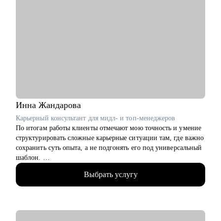
Инна
Жандарова
Карьерный консультант для мидл- и топ-менеджеров
По итогам работы клиенты отмечают мою точность и умение
структурировать сложные карьерные ситуации там, где важно
сохранить суть опыта, а не подгонять его под универсальный
шаблон.
Выбрать услугу
• Умею «переводить» опыт клиента на понятный
работодателю язык.
• Работаю с клиентами из узкоспециализированных ниш, где
универсальные решения не работают.
• 15+ лет в роли HR-бизнес-партнёра в российских и