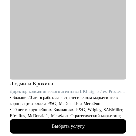
• Подготовиться к прохождению собеседований любого
формата
• Выбрать между несколькими предложениями о работе и др.
Кому могу помочь:
Руководителям и специалистам из сфер производства, с/х,
строительства, торговли, услуг, медицины, онлайн-сервисов
и из госструктур по функциям:
• Топ-менеджмент и управление проектами
• Административный блок (финансы, юриспруденция, HR,
ОТиТБ, СБ, ПТО, АХО, GR, секретариат, сметно-договорная
работа)
• Коммерческий блок и логистика, ВЭД
• Производственно-технический блок, строительство
Людмила
Крохина
Директор консалтингового агентства LKInsights / ex-Procter & Gamble, МегаФон
• Больше 20 лет я работала в стратегическом маркетинге в
корпорациях класса P&G, McDonalds и МегаФон.
• 20 лет в крупнейших Компаниях: P&G, Wrigley, SABMiller,
Efes Rus, McDonald’s, МегаФон. Стратегический маркетинг,
исследования и аналитика.
Выбрать услугу
• Училась сама и развивала своих сотрудников, искала новую
работу и адаптировалась, нанимала и оптимизировала,