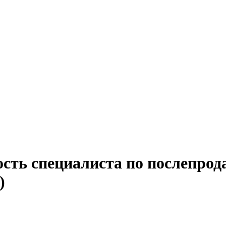
ость специалиста по послепро
)