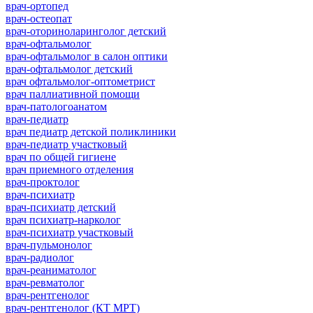
врач-ортопед
врач-остеопат
врач-оториноларинголог детский
врач-офтальмолог
врач-офтальмолог в салон оптики
врач-офтальмолог детский
врач офтальмолог-оптометрист
врач паллиативной помощи
врач-патологоанатом
врач-педиатр
врач педиатр детской поликлиники
врач-педиатр участковый
врач по общей гигиене
врач приемного отделения
врач-проктолог
врач-психиатр
врач-психиатр детский
врач психиатр-нарколог
врач-психиатр участковый
врач-пульмонолог
врач-радиолог
врач-реаниматолог
врач-ревматолог
врач-рентгенолог
врач-рентгенолог (КТ МРТ)