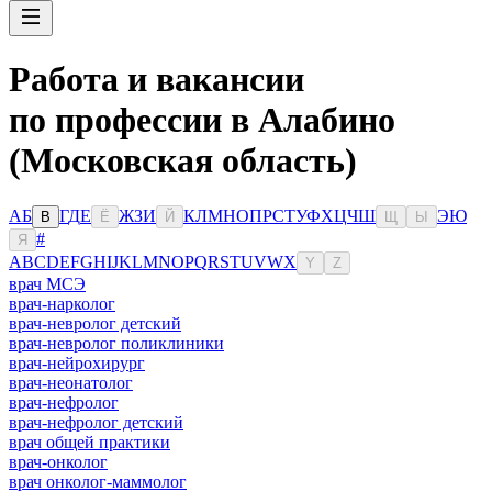
Работа и вакансии
по профессии в Алабино
(Московская область)
А
Б
Г
Д
Е
Ж
З
И
К
Л
М
Н
О
П
Р
С
Т
У
Ф
Х
Ц
Ч
Ш
Э
Ю
В
Ё
Й
Щ
Ы
#
Я
A
B
C
D
E
F
G
H
I
J
K
L
M
N
O
P
Q
R
S
T
U
V
W
X
Y
Z
врач МСЭ
врач-нарколог
врач-невролог детский
врач-невролог поликлиники
врач-нейрохирург
врач-неонатолог
врач-нефролог
врач-нефролог детский
врач общей практики
врач-онколог
врач онколог-маммолог