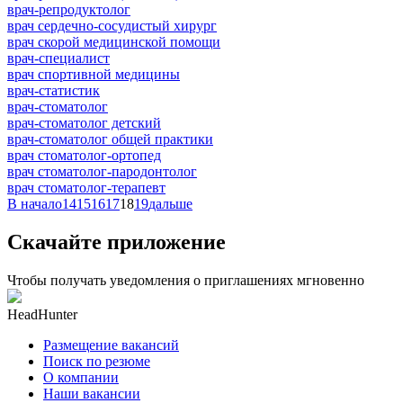
врач-репродуктолог
врач сердечно-сосудистый хирург
врач скорой медицинской помощи
врач-специалист
врач спортивной медицины
врач-статистик
врач-стоматолог
врач-стоматолог детский
врач-стоматолог общей практики
врач стоматолог-ортопед
врач стоматолог-пародонтолог
врач стоматолог-терапевт
В начало
14
15
16
17
18
19
дальше
Скачайте приложение
Чтобы получать уведомления о приглашениях мгновенно
HeadHunter
Размещение вакансий
Поиск по резюме
О компании
Наши вакансии