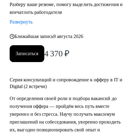
Разберу ваше резюме, помогу выделить достижения и
резюме, знаю, как подготовить к переходу в IT и Digital
впечатлить работодателя
или управленческую роль;
Развернуть
• Жил 2 года в Финляндии, вернулся в Россию; владею
английским, помогаю строить карьеру за рубежом.
Ближайшая запись
9 августа 2026
С чем помогу:
4 370
₽
Записаться
• Составить по-настоящему эффективное резюме;
• Подготовиться к интервью;
• Начать карьеру или сменить профессию — даже без
опыта;
Серия консультаций и сопровождение к офферу в IT и
• Узнать, как попасть в ТОП компанию и расти в ней;
Digital (2 встречи)
• Составить индивидуальный план развития;
От определения своей роли и подбора вакансий до
• Узнать, как договариваться о повышении зарплаты;
получения оффера — пройдём весь путь вместе
• Начать управлять процессами, проектами и
уверенно и без стресса. Научу получать максимум
сотрудниками.
приглашений на собеседования, уверенно проходить
их, выгодно позиционировать свой опыт и
Кому могу помочь: