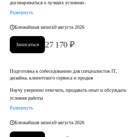
договариваться о лучших условиях.
• Тем, кто хочет начать карьеру в IT и Digital или
Развернуть
клиентском сервисе и продажах;
• Тем, у кого уже есть опыт, но кто хочет быстро расти в IT
Ближайшая запись
9 августа 2026
и Digital или клиентском сервисе и продажах;
27 170
₽
Записаться
Подготовка к собеседованию для специалистов IT,
дизайна, клиентского сервиса и продаж
Научу уверенно отвечать, продавать опыт и обсуждать
условия работы
Развернуть
Ближайшая запись
9 августа 2026