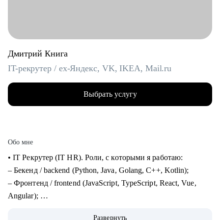
Дмитрий Книга
IT-рекрутер / ex-Яндекс, VK, IKEA, Mail.ru
Выбрать услугу
Обо мне
• IT Рекрутер (IT HR). Роли, с которыми я работаю:
– Бекенд / backend (Python, Java, Golang, C++, Kotlin);
– Фронтенд / frontend (JavaScript, TypeScript, React, Vue,
Angular);
– Фуллстек / fullstack (React, Node.js, Python, PostgreSQL,
Развернуть