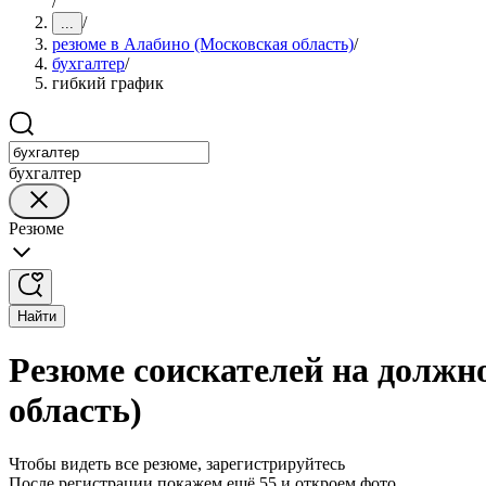
/
/
...
резюме в Алабино (Московская область)
/
бухгалтер
/
гибкий график
бухгалтер
Резюме
Найти
Резюме соискателей на должн
область)
Чтобы видеть все резюме, зарегистрируйтесь
После регистрации покажем ещё 55 и откроем фото