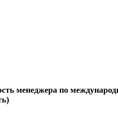
ость менеджера по междунаро
ть)