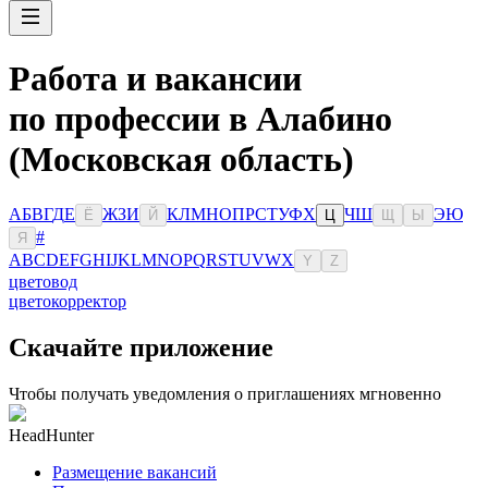
Работа и вакансии
по профессии в Алабино
(Московская область)
А
Б
В
Г
Д
Е
Ж
З
И
К
Л
М
Н
О
П
Р
С
Т
У
Ф
Х
Ч
Ш
Э
Ю
Ё
Й
Ц
Щ
Ы
#
Я
A
B
C
D
E
F
G
H
I
J
K
L
M
N
O
P
Q
R
S
T
U
V
W
X
Y
Z
цветовод
цветокорректор
Скачайте приложение
Чтобы получать уведомления о приглашениях мгновенно
HeadHunter
Размещение вакансий