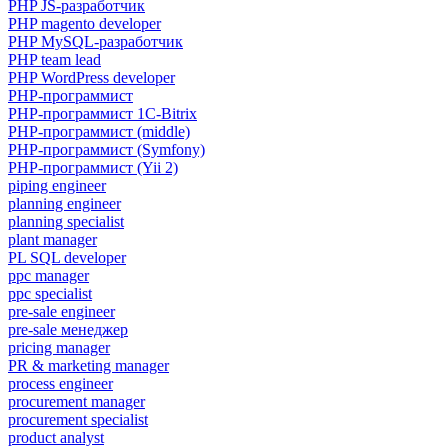
PHP JS-разработчик
PHP magento developer
PHP MySQL-разработчик
PHP team lead
PHP WordPress developer
PHP-программист
PHP-программист 1C-Bitrix
PHP-программист (middle)
PHP-программист (Symfony)
PHP-программист (Yii 2)
piping engineer
planning engineer
planning specialist
plant manager
PL SQL developer
ppc manager
ppc specialist
pre-sale engineer
pre-sale менеджер
pricing manager
PR & marketing manager
process engineer
procurement manager
procurement specialist
product analyst