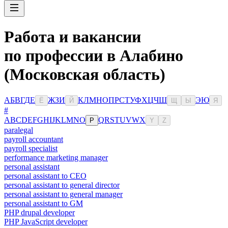
Работа и вакансии
по профессии в Алабино
(Московская область)
А
Б
В
Г
Д
Е
Ж
З
И
К
Л
М
Н
О
П
Р
С
Т
У
Ф
Х
Ц
Ч
Ш
Э
Ю
Ё
Й
Щ
Ы
Я
#
A
B
C
D
E
F
G
H
I
J
K
L
M
N
O
Q
R
S
T
U
V
W
X
P
Y
Z
paralegal
payroll accountant
payroll specialist
performance marketing manager
personal assistant
personal assistant to CEO
personal assistant to general director
personal assistant to general manager
personal assistant to GM
PHP drupal developer
PHP JavaScript developer