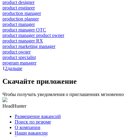
product designer
product engineer
production manager
production planner
product manager
product manager OTC
product manager product owner
product manager RX
product marketing manager
product owner
product specialist
program manager
1
2
дальше
Скачайте приложение
Чтобы получать уведомления о приглашениях мгновенно
HeadHunter
Размещение вакансий
Поиск по резюме
О компании
Наши вакансии