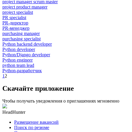
project manager scrum master
project product manager
project specialist
PR specialist
PR-директор
PR-менеджер
purchasing manager
purchasing specialist
Python backend developer
Python developer
Python/Django developer
Python engineer
python team lead
Python-разработчик
1
2
Скачайте приложение
Чтобы получать уведомления о приглашениях мгновенно
HeadHunter
Размещение вакансий
Поиск по резюме