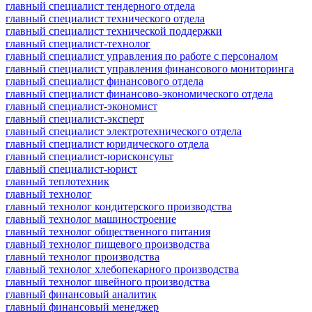
главный специалист тендерного отдела
главный специалист технического отдела
главный специалист технической поддержки
главный специалист-технолог
главный специалист управления по работе с персоналом
главный специалист управления финансового мониторинга
главный специалист финансового отдела
главный специалист финансово-экономического отдела
главный специалист-экономист
главный специалист-эксперт
главный специалист электротехнического отдела
главный специалист юридического отдела
главный специалист-юрисконсульт
главный специалист-юрист
главный теплотехник
главный технолог
главный технолог кондитерского производства
главный технолог машиностроение
главный технолог общественного питания
главный технолог пищевого производства
главный технолог производства
главный технолог хлебопекарного производства
главный технолог швейного производства
главный финансовый аналитик
главный финансовый менеджер