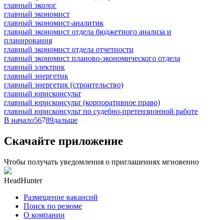
главный эколог
главный экономист
главный экономист-аналитик
главный экономист отдела бюджетного анализа и
планирования
главный экономист отдела отчетности
главный экономист планово-экономического отдела
главный электрик
главный энергетик
главный энергетик (строительство)
главный юрисконсульт
главный юрисконсульт (корпоративное право)
главный юрисконсульт по судебно-претензионной работе
В начало
5
6
7
8
9
дальше
Скачайте приложение
Чтобы получать уведомления о приглашениях мгновенно
HeadHunter
Размещение вакансий
Поиск по резюме
О компании