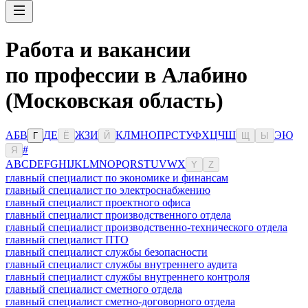
Работа и вакансии
по профессии в Алабино
(Московская область)
А
Б
В
Д
Е
Ж
З
И
К
Л
М
Н
О
П
Р
С
Т
У
Ф
Х
Ц
Ч
Ш
Э
Ю
Г
Ё
Й
Щ
Ы
#
Я
A
B
C
D
E
F
G
H
I
J
K
L
M
N
O
P
Q
R
S
T
U
V
W
X
Y
Z
главный специалист по экономике и финансам
главный специалист по электроснабжению
главный специалист проектного офиса
главный специалист производственного отдела
главный специалист производственно-технического отдела
главный специалист ПТО
главный специалист службы безопасности
главный специалист службы внутреннего аудита
главный специалист службы внутреннего контроля
главный специалист сметного отдела
главный специалист сметно-договорного отдела