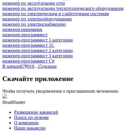
инженер по эксплуатации сети
инженер по эксплуатации теплотехнического оборудования
инженер по электрическим и слаботочным системам
инженер по электрооборудованию
инженер по электроснабжению
инженер-приемщик
инженер-программист
инженер-программист 1 категории
инженер-программист 1С
инженер-программист 2 категории
инженер-программист 3 категории
инженер-программист C#
В начало
6
7
8
9
10
...
15
дальше
Скачайте приложение
Чтобы получать уведомления о приглашениях мгновенно
HeadHunter
Размещение вакансий
Поиск по резюме
О компании
Наши вакансии