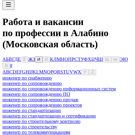
Работа и вакансии
по профессии в Алабино
(Московская область)
А
Б
В
Г
Д
Е
Ж
З
К
Л
М
Н
О
П
Р
С
Т
У
Ф
Х
Ц
Ч
Ш
Э
Ю
Ё
И
Й
Щ
Ы
#
Я
A
B
C
D
E
F
G
H
I
J
K
L
M
N
O
P
Q
R
S
T
U
V
W
X
Y
Z
инженер по снабжению
инженер по сопровождению
инженер по сопровождению информационных систем
инженер по сопровождению ПО
инженер по сопровождению продаж
инженер по сопровождению проектов
инженер по стандартизации
инженер по стандартизации и сертификации
инженер по строительному контролю
инженер по строительству
инженер по телекоммуникациям