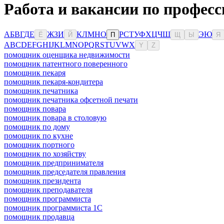
Работа и вакансии по професс
А
Б
В
Г
Д
Е
Ж
З
И
К
Л
М
Н
О
Р
С
Т
У
Ф
Х
Ц
Ч
Ш
Э
Ю
Ё
Й
П
Щ
Ы
Я
A
B
C
D
E
F
G
H
I
J
K
L
M
N
O
P
Q
R
S
T
U
V
W
X
Y
Z
помощник оценщика недвижимости
помощник патентного поверенного
помощник пекаря
помощник пекаря-кондитера
помощник печатника
помощник печатника офсетной печати
помощник повара
помощник повара в столовую
помощник по дому
помощник по кухне
помощник портного
помощник по хозяйству
помощник предпринимателя
помощник председателя правления
помощник президента
помощник преподавателя
помощник программиста
помощник программиста 1С
помощник продавца