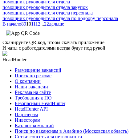
помощник руководителя отдела
помощник руководителя отдела закупок
помощник руководителя отдела персонала
помощник руководителя отдела по подбору персонала
В начало
8
9
10
11
12
...
22
дальше
Сканируйте QR-код, чтобы скачать приложение
И чаты с работодателями всегда будут под рукой
HeadHunter
Размещение вакансий
Поиск по резюме
О компании
Наши вакансии
Реклама на сайте
Требования к ПО
Безопасный HeadHunter
HeadHunter API
Партнерам
Инвесторам
Каталог компаний
Поиск по вакансиям в Алабино (Московская область)
Сетка: соцсеть для нетворкинга