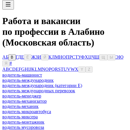
Работа и вакансии
по профессии в Алабино
(Московская область)
А
Б
Г
Д
Е
Ж
З
И
К
Л
М
Н
О
П
Р
С
Т
У
Ф
Х
Ц
Ч
Ш
Э
Ю
В
Ё
Й
Щ
Ы
#
Я
A
B
C
D
E
F
G
H
I
J
K
L
M
N
O
P
Q
R
S
T
U
V
W
X
Y
Z
водитель-машинист
водитель-международник
водитель-международник (категории Е)
водитель международных перевозок
водитель-менеджер
водитель-механизатор
водитель-механик
водитель микроавтобуса
водитель миксера
водитель-монтажник
водитель мусоровоза