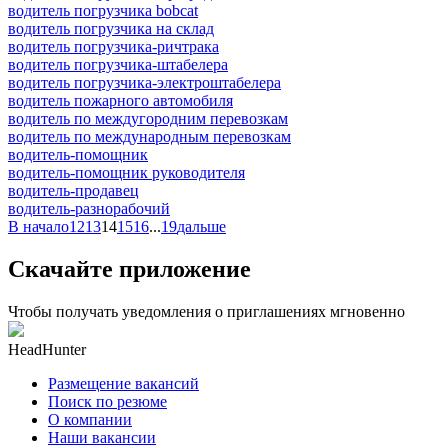
водитель погрузчика bobcat
водитель погрузчика на склад
водитель погрузчика-ричтрака
водитель погрузчика-штабелера
водитель погрузчика-электроштабелера
водитель пожарного автомобиля
водитель по междугородним перевозкам
водитель по международным перевозкам
водитель-помощник
водитель-помощник руководителя
водитель-продавец
водитель-разнорабочий
В начало
12
13
14
15
16
...
19
дальше
Скачайте приложение
Чтобы получать уведомления о приглашениях мгновенно
HeadHunter
Размещение вакансий
Поиск по резюме
О компании
Наши вакансии