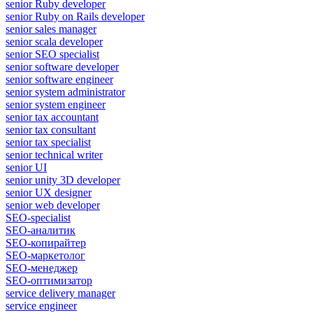
senior Ruby developer
senior Ruby on Rails developer
senior sales manager
senior scala developer
senior SEO specialist
senior software developer
senior software engineer
senior system administrator
senior system engineer
senior tax accountant
senior tax consultant
senior tax specialist
senior technical writer
senior UI
senior unity 3D developer
senior UX designer
senior web developer
SEO-specialist
SEO-аналитик
SEO-копирайтер
SEO-маркетолог
SEO-менеджер
SEO-оптимизатор
service delivery manager
service engineer