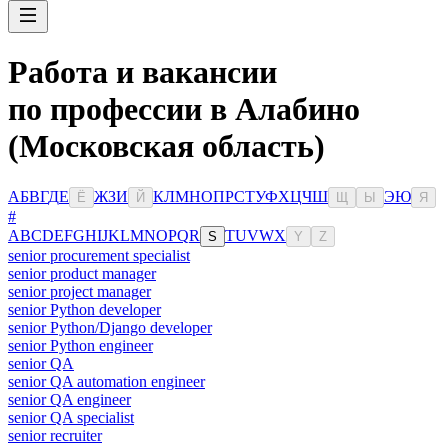
Работа и вакансии
по профессии в Алабино
(Московская область)
А
Б
В
Г
Д
Е
Ж
З
И
К
Л
М
Н
О
П
Р
С
Т
У
Ф
Х
Ц
Ч
Ш
Э
Ю
Ё
Й
Щ
Ы
Я
#
A
B
C
D
E
F
G
H
I
J
K
L
M
N
O
P
Q
R
T
U
V
W
X
S
Y
Z
senior procurement specialist
senior product manager
senior project manager
senior Python developer
senior Python/Django developer
senior Python engineer
senior QA
senior QA automation engineer
senior QA engineer
senior QA specialist
senior recruiter