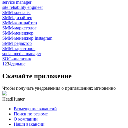
service manager
site reliability engineer
SMM-specialist
SMM-дизайнер
SMM-копирайтер
SMM-маркетолог
SMM-менеджер
SMM-менеджер Instagram
SMM-редактор
SMM-таргетолог
social media manager
SOC-аналитик
1
2
3
4
дальше
Скачайте приложение
Чтобы получать уведомления о приглашениях мгновенно
HeadHunter
Размещение вакансий
Поиск по резюме
О компании
Наши вакансии