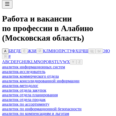
Работа и вакансии
по профессии в Алабино
(Московская область)
Б
В
Г
Д
Е
Ж
З
И
К
Л
М
Н
О
П
Р
С
Т
У
Ф
Х
Ц
Ч
Ш
Э
Ю
А
Ё
Й
Щ
Ы
#
Я
A
B
C
D
E
F
G
H
I
J
K
L
M
N
O
P
Q
R
S
T
U
V
W
X
Y
Z
аналитик информационных систем
аналитик-исследователь
аналитик коммерческого отдела
аналитик консолидированной информации
аналитик-методолог
аналитик отдела закупок
аналитик отдела планирования
аналитик отдела продаж
аналитик по ассортименту
аналитик по информационной безопасности
аналитик по компенсациям и льготам