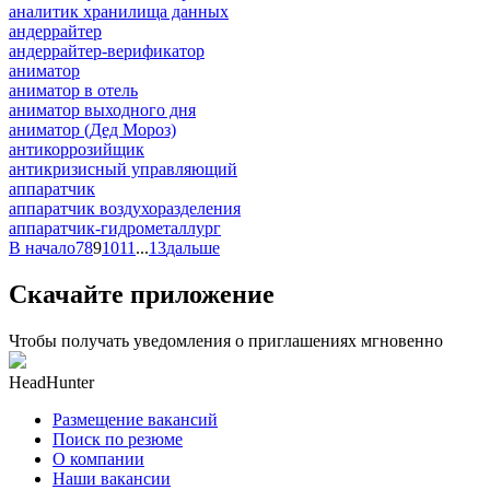
аналитик хранилища данных
андеррайтер
андеррайтер-верификатор
аниматор
аниматор в отель
аниматор выходного дня
аниматор (Дед Мороз)
антикоррозийщик
антикризисный управляющий
аппаратчик
аппаратчик воздухоразделения
аппаратчик-гидрометаллург
В начало
7
8
9
10
11
...
13
дальше
Скачайте приложение
Чтобы получать уведомления о приглашениях мгновенно
HeadHunter
Размещение вакансий
Поиск по резюме
О компании
Наши вакансии