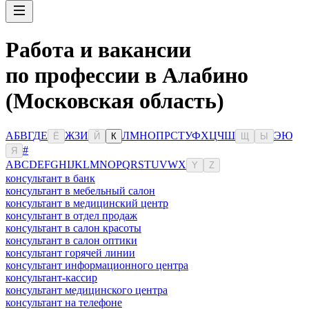
Работа и вакансии
по профессии в Алабино
(Московская область)
А
Б
В
Г
Д
Е
Ж
З
И
Л
М
Н
О
П
Р
С
Т
У
Ф
Х
Ц
Ч
Ш
Э
Ю
Ё
Й
К
Щ
Ы
#
Я
A
B
C
D
E
F
G
H
I
J
K
L
M
N
O
P
Q
R
S
T
U
V
W
X
Y
Z
консультант в банк
консультант в мебельный салон
консультант в медицинский центр
консультант в отдел продаж
консультант в салон красоты
консультант в салон оптики
консультант горячей линии
консультант информационного центра
консультант-кассир
консультант медицинского центра
консультант на телефоне