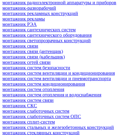
монтажник радиоэлектронной аппаратуры и приборов
монтажник-разнорабочий
монтажник рекламных конструкций
монтажник рекламы
монтажник РЭА
монтажник сантехнических систем
монтажник сантехнического оборудования
монтажник светопрозрачных конструкций
монтажник связи
монтажник связи (антенщик)
монтажник связи (кабельщик)
монтажник сетей связи
монтажник систем безопасности
монтажник систем вентиляции и кондиционирования
монтажник систем вентиляции и пневмотранспорта
монтажник систем кондиционирования
монтажник систем отопления
монтажник систем отопления и водоснабжения
монтажник систем связи
монтажник СКС
монтажник слаботочных систем
монтажник слаботочных систем ОПС
монтажник сплит-систем
монтажник стальных и железобетонных конструкций
монтажник стеклянных конструкций