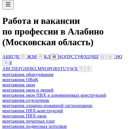
Работа и вакансии
по профессии в Алабино
(Московская область)
А
Б
В
Г
Д
Е
Ж
З
И
К
Л
Н
О
П
Р
С
Т
У
Ф
Х
Ц
Ч
Ш
Э
Ю
Ё
Й
М
Щ
Ы
#
Я
A
B
C
D
E
F
G
H
I
J
K
L
M
N
O
P
Q
R
S
T
U
V
W
X
Y
Z
монтажник оборудования
монтажник ОВиК
монтажник окон
монтажник окон и дверей
монтажник окон ПВХ и алюминиевых конструкций
монтажник-отделочник
монтажник охранно-пожарной сигнализации
монтажник ПВХ-конструкций
монтажник ПВХ-окон
монтажник печатных плат
монтажник подвесных потолков