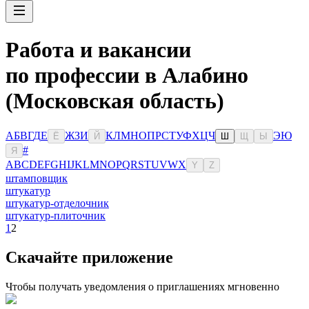
Работа и вакансии
по профессии в Алабино
(Московская область)
А
Б
В
Г
Д
Е
Ж
З
И
К
Л
М
Н
О
П
Р
С
Т
У
Ф
Х
Ц
Ч
Э
Ю
Ё
Й
Ш
Щ
Ы
#
Я
A
B
C
D
E
F
G
H
I
J
K
L
M
N
O
P
Q
R
S
T
U
V
W
X
Y
Z
штамповщик
штукатур
штукатур-отделочник
штукатур-плиточник
1
2
Скачайте приложение
Чтобы получать уведомления о приглашениях мгновенно