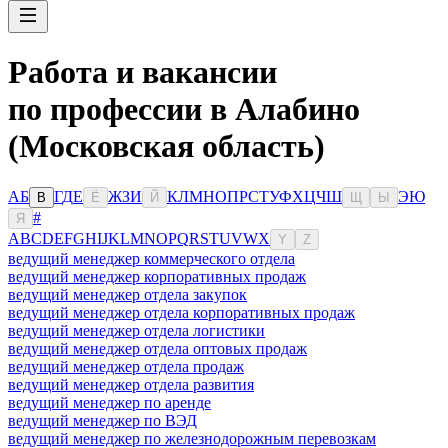
Работа и вакансии
по профессии в Алабино
(Московская область)
А
Б
Г
Д
Е
Ж
З
И
К
Л
М
Н
О
П
Р
С
Т
У
Ф
Х
Ц
Ч
Ш
Э
Ю
В
Ё
Й
Щ
Ы
#
Я
A
B
C
D
E
F
G
H
I
J
K
L
M
N
O
P
Q
R
S
T
U
V
W
X
Y
Z
ведущий менеджер коммерческого отдела
ведущий менеджер корпоративных продаж
ведущий менеджер отдела закупок
ведущий менеджер отдела корпоративных продаж
ведущий менеджер отдела логистики
ведущий менеджер отдела оптовых продаж
ведущий менеджер отдела продаж
ведущий менеджер отдела развития
ведущий менеджер по аренде
ведущий менеджер по ВЭД
ведущий менеджер по железнодорожным перевозкам