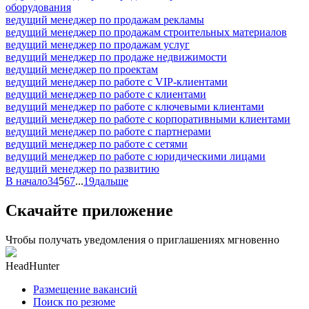
оборудования
ведущий менеджер по продажам рекламы
ведущий менеджер по продажам строительных материалов
ведущий менеджер по продажам услуг
ведущий менеджер по продаже недвижимости
ведущий менеджер по проектам
ведущий менеджер по работе с VIP-клиентами
ведущий менеджер по работе с клиентами
ведущий менеджер по работе с ключевыми клиентами
ведущий менеджер по работе с корпоративными клиентами
ведущий менеджер по работе с партнерами
ведущий менеджер по работе с сетями
ведущий менеджер по работе с юридическими лицами
ведущий менеджер по развитию
В начало
3
4
5
6
7
...
19
дальше
Скачайте приложение
Чтобы получать уведомления о приглашениях мгновенно
HeadHunter
Размещение вакансий
Поиск по резюме